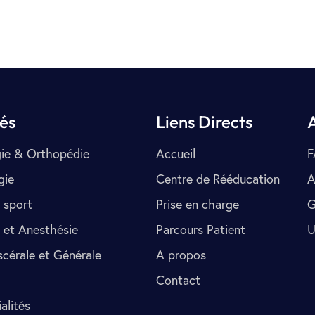
tés
Liens Directs
ie & Orthopédie
Accueil
F
gie
Centre de Rééducation
A
 sport
Prise en charge
G
 et Anesthésie
Parcours Patient
U
scérale et Générale
A propos
Contact
alités