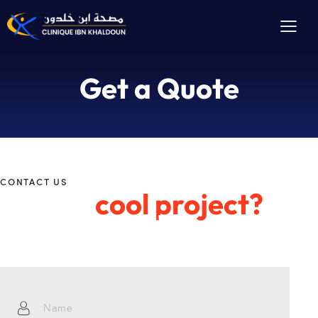
Get a Quote
CONTACT US
Have a
cool project?
Get in touch!