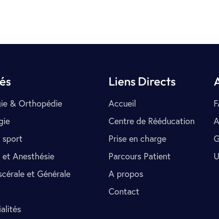
tés
Liens Directs
ie & Orthopédie
Accueil
F
gie
Centre de Rééducation
A
 sport
Prise en charge
G
 et Anesthésie
Parcours Patient
U
scérale et Générale
A propos
Contact
alités