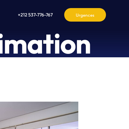
+212 537-776-767
imation