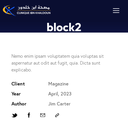
block2
Nemo enim ipsam voluptatem quia voluptas sit
aspernatur aut odit aut fugit, quia. Dicta sunt
explicabo.
Client
Magazine
Year
April, 2023
Author
Jim Carter