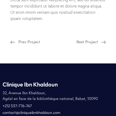
tempor incididunt ut labore et dolore magna aliqua.
Ut enim minim veniam quis nostrud exercitation
ipsam voluptatem.
Prev Project
Next Project
Clinique Ibn Khaldoun
32, Avenue Ibn Khaldoun,
Agdal en face de la bibliothèque national, Rabat, 10090
+212 537-776-767
contact@cliniqueibnkhaldoun.com