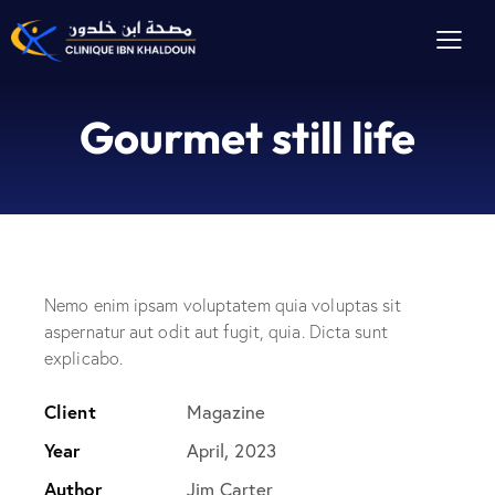
Gourmet still life
Nemo enim ipsam voluptatem quia voluptas sit
aspernatur aut odit aut fugit, quia. Dicta sunt
explicabo.
Client
Magazine
Year
April, 2023
Author
Jim Carter