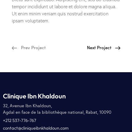
tempor incididunt ut labore et dolore magna aliqua.
Ut enim minim veniam quis nostrud exercitation
ipsam voluptatem.
Prev Project
Next Project
Clinique Ibn Khaldoun
32, Avenue Ibn Khaldoun,
Agdal en face de la bibliothèque national, Rabat, 10090
+212 537-776-767
contact@cliniqueibnkhaldoun.com