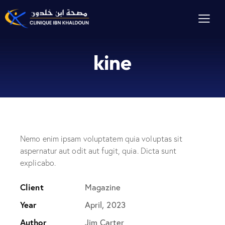
kine
Nemo enim ipsam voluptatem quia voluptas sit
aspernatur aut odit aut fugit, quia. Dicta sunt
explicabo.
Client
Magazine
Year
April, 2023
Author
Jim Carter