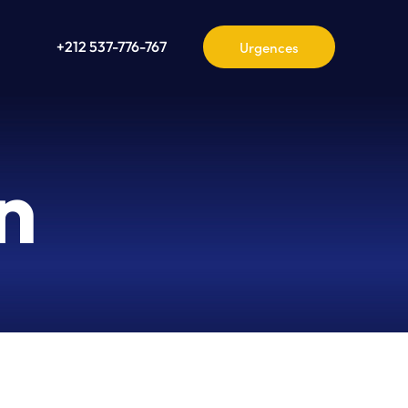
+212 537-776-767
n