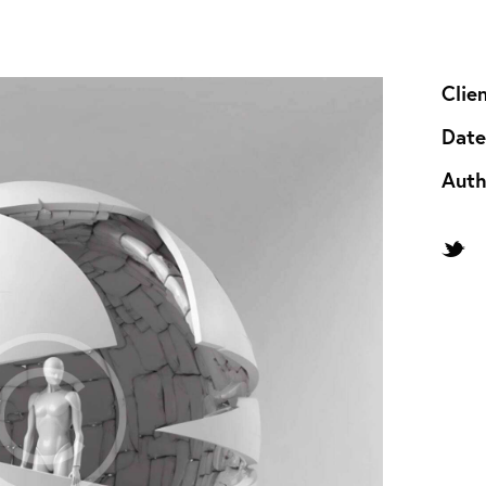
Clie
Dat
Auth