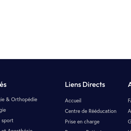
tés
Liens Directs
ie & Orthopédie
Accueil
F
gie
Centre de Rééducation
A
 sport
Prise en charge
G
 et Anesthésie