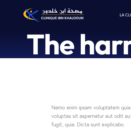
LA CL
The har
Nemo enim ipsam voluptatem quia
voluptas sit aspernatur aut odit au
fugit, quia. Dicta sunt explicabo.