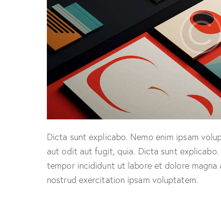
Dicta sunt explicabo. Nemo enim ipsam volup
aut odit aut fugit, quia. Dicta sunt explicabo
tempor incididunt ut labore et dolore magna 
nostrud exercitation ipsam voluptatem.