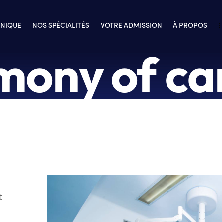
INIQUE
NOS SPÉCIALITÉS
VOTRE ADMISSION
À PROPOS
mony of can
t