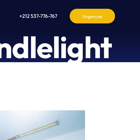
+212 537-776-767
dlelight