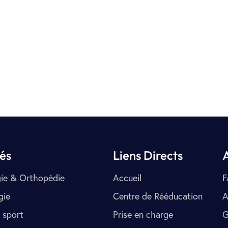
tés
Liens Directs
ie & Orthopédie
Accueil
F
gie
Centre de Rééducation
A
 sport
Prise en charge
G