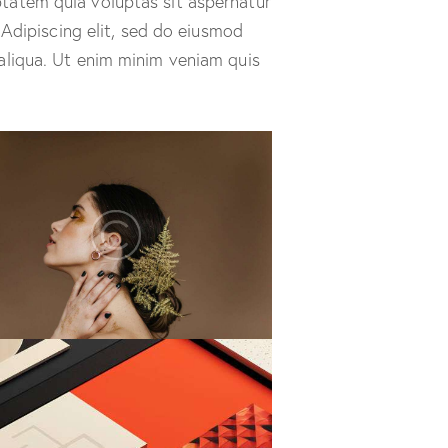
tatem quia voluptas sit aspernatur
. Adipiscing elit, sed do eiusmod
aliqua. Ut enim minim veniam quis