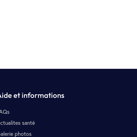
Aide et informations
AQs
ctualites santé
alerie photos