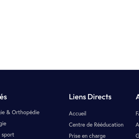
tés
Liens Directs
ie & Orthopédie
Accueil
F
gie
Centre de Rééducation
A
 sport
Prise en charge
G