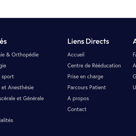
tés
Liens Directs
ie & Orthopédie
Accueil
F
gie
Centre de Rééducation
A
 sport
Prise en charge
G
 et Anesthésie
Parcours Patient
U
scérale et Générale
A propos
Contact
alités