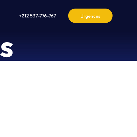
+212 537-776-767
s