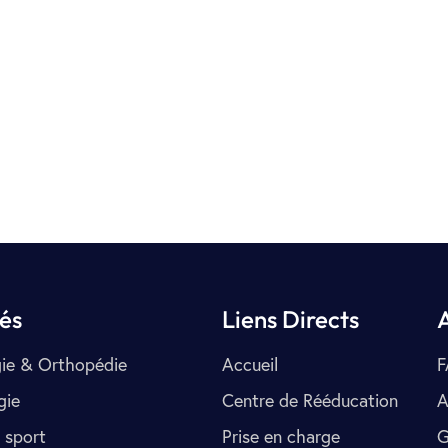
tés
Liens Directs
ie & Orthopédie
Accueil
F
gie
Centre de Rééducation
A
 sport
Prise en charge
G