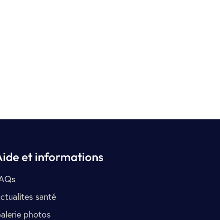
Aide et informations
AQs
ctualites santé
alerie photos