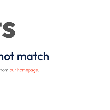
ts
 not match
 from
our homepage
.