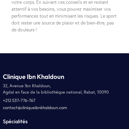
votre corps. En suivant ces conseils et en restant
attentif à vos besoins, vous pouvez maximiser vos
performances tout en minimisant les risques. Le sport
doit rester une source de plaisir et de bien-être, pas
de douleurs !
Clinique Ibn Khaldoun
32, Avenue Ibn Khaldoun,
Agdal en face de la bibliothèque national, Rabat, 10090
+212 537-776-767
contact@cliniqueibnkhaldoun.com
Spécialités