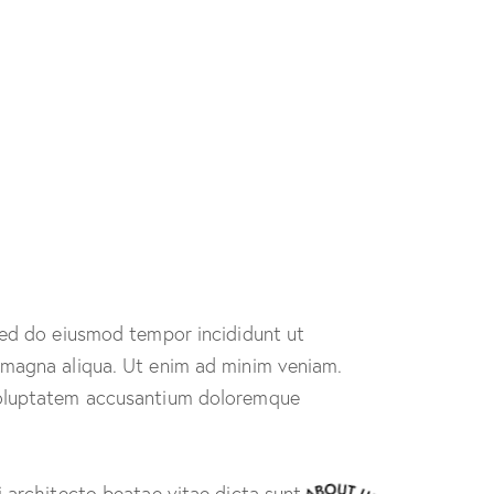
s with a
rsonal
uch
 sed do eiusmod tempor incididunt ut
 magna aliqua. Ut enim ad minim veniam.
voluptatem accusantium doloremque
i architecto beatae vitae dicta sunt