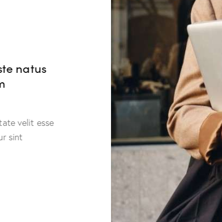
iste natus
Sed ut perspiciatis unde om
um
error sit voluptatem accu
doloremque laudantium!
ptate velit esse
Duis aute irure dolor in reprehenderit 
eur sint
cillum dolore eu fugiat nulla pariatur.
occaecat cupidatat non proident.
Natalie Ford
CEO, Business Co.