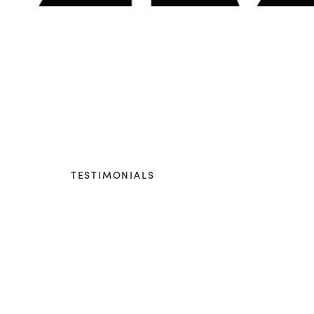
n an
TESTIMONIALS
Our clie
say