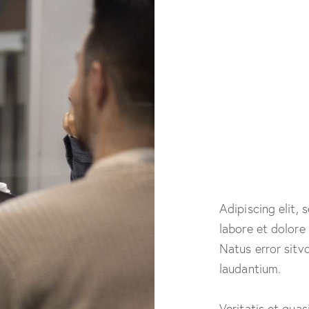
pot
pe
to
Adipiscing elit,
labore et dolore
Natus error sit
laudantium.
Veritatis et quas