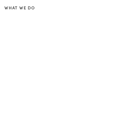
WHAT WE DO
Compreh
nsive
digital
services