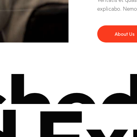
explicabo. Nemo
About Us
d D