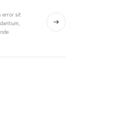
 error sit
dantium,
unde
ramic