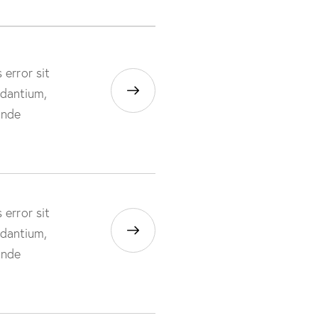
 error sit
dantium,
unde
 error sit
dantium,
unde