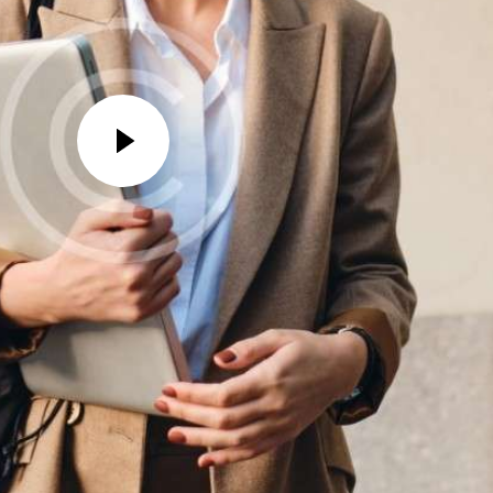
nis iste natus
santium
in voluptate velit esse
 Excepteur sint