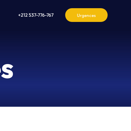
+212 537-776-767
es