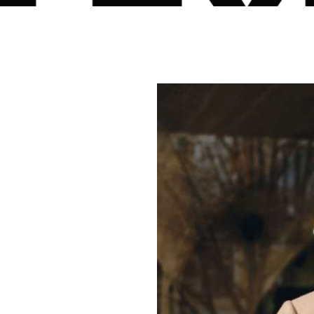
d E
nts