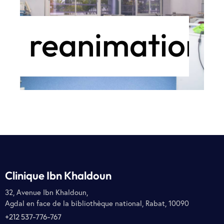
reanimation
Clinique Ibn Khaldoun
32, Avenue Ibn Khaldoun,
Agdal en face de la bibliothèque national, Rabat, 10090
+212 537-776-767