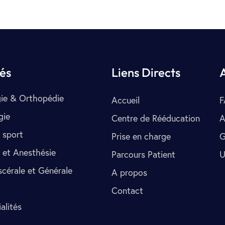
tés
Liens Directs
ie & Orthopédie
Accueil
F
gie
Centre de Rééducation
A
 sport
Prise en charge
G
 et Anesthésie
Parcours Patient
U
scérale et Générale
A propos
Contact
alités