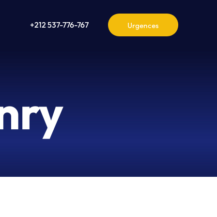
+212 537-776-767
nry