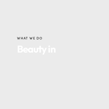
WHAT WE DO
Beauty in
imperfection,
design redefined
About Us