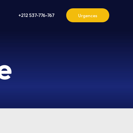
+212 537-776-767
Urgences
e